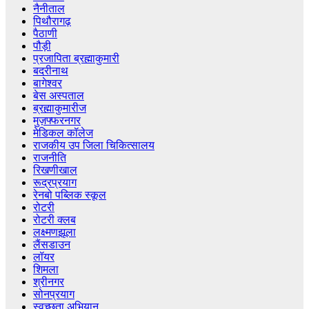
नैनीताल
पिथौरागढ़
पैठाणी
पौड़ी
प्रजापिता ब्रह्माकुमारी
बदरीनाथ
बागेश्वर
बेस अस्पताल
ब्रह्माकुमारीज
मुज़फ्फरनगर
मेडिकल कॉलेज
राजकीय उप जिला चिकित्सालय
राजनीति
रिखणीखाल
रूद्रप्रयाग
रेनबो पब्लिक स्कूल
रोटरी
रोटरी क्लब
लक्ष्मणझूला
लैंसडाउन
लॉयर
शिमला
श्रीनगर
सोनप्रयाग
स्वच्छता अभियान