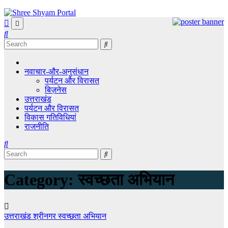
Skip
to
content
नवाचार-और-अनुसंधान
पर्यटन और विरासत
बिज़नेस
उत्तराखंड
पर्यटन और विरासत
विकास गतिविधियां
राजनीति
Category:
स्वच्छता अभियान
उत्तराखंड
श्रीनगर
स्वच्छता अभियान