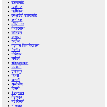
उत्तराखंड
ऊखीमठ
ऋषिकेश
एनआईटी उत्तराखंड
कर्नाटक
कीर्तिनगर
केदारनाथ
कोटद्वार
क्राइम
खटीमा
गढ़वाल विश्वविद्यालय
गैरसैंण
गोपेश्वर
चमोली
चौबट्टाखाल
जखोली
टनकपुर
टिहरी
थराली
थलीसैंण
दिल्ली
देवप्रयाग
देहरादून
नई दिल्ली
नीलकंठ