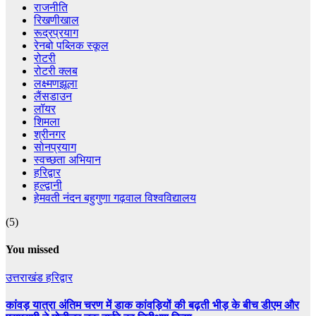
राजनीति
रिखणीखाल
रूद्रप्रयाग
रेनबो पब्लिक स्कूल
रोटरी
रोटरी क्लब
लक्ष्मणझूला
लैंसडाउन
लॉयर
शिमला
श्रीनगर
सोनप्रयाग
स्वच्छता अभियान
हरिद्वार
हल्द्वानी
हेमवती नंदन बहुगुणा गढ़वाल विश्वविद्यालय
(5)
You missed
उत्तराखंड
हरिद्वार
कांवड़ यात्रा अंतिम चरण में डाक कांवड़ियों की बढ़ती भीड़ के बीच डीएम और