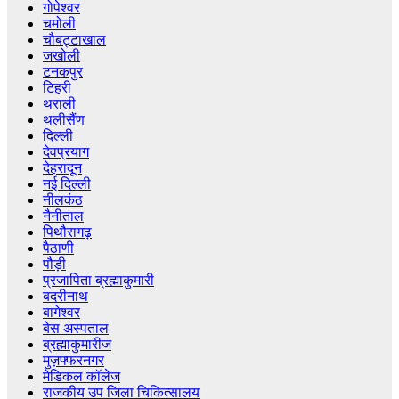
गोपेश्वर
चमोली
चौबट्टाखाल
जखोली
टनकपुर
टिहरी
थराली
थलीसैंण
दिल्ली
देवप्रयाग
देहरादून
नई दिल्ली
नीलकंठ
नैनीताल
पिथौरागढ़
पैठाणी
पौड़ी
प्रजापिता ब्रह्माकुमारी
बदरीनाथ
बागेश्वर
बेस अस्पताल
ब्रह्माकुमारीज
मुज़फ्फरनगर
मेडिकल कॉलेज
राजकीय उप जिला चिकित्सालय