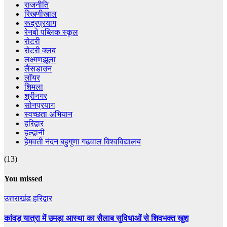
राजनीति
रिखणीखाल
रूद्रप्रयाग
रेनबो पब्लिक स्कूल
रोटरी
रोटरी क्लब
लक्ष्मणझूला
लैंसडाउन
लॉयर
शिमला
श्रीनगर
सोनप्रयाग
स्वच्छता अभियान
हरिद्वार
हल्द्वानी
हेमवती नंदन बहुगुणा गढ़वाल विश्वविद्यालय
(13)
You missed
उत्तराखंड
हरिद्वार
कांवड़ यात्रा में उमड़ा आस्था का सैलाब सुविधाओं से शिवभक्त खुश