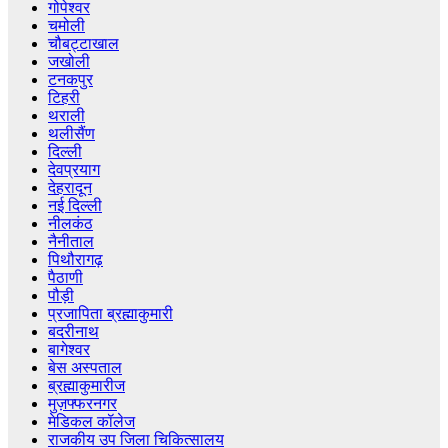
गोपेश्वर
चमोली
चौबट्टाखाल
जखोली
टनकपुर
टिहरी
थराली
थलीसैंण
दिल्ली
देवप्रयाग
देहरादून
नई दिल्ली
नीलकंठ
नैनीताल
पिथौरागढ़
पैठाणी
पौड़ी
प्रजापिता ब्रह्माकुमारी
बदरीनाथ
बागेश्वर
बेस अस्पताल
ब्रह्माकुमारीज
मुज़फ्फरनगर
मेडिकल कॉलेज
राजकीय उप जिला चिकित्सालय