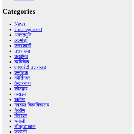
Categories
News
Uncategorized
अगस्तमुनि
अल्मोड़ा
उत्तरकाशी
उत्तराखंड
ऊखीमठ
ऋषिकेश
एनआईटी उत्तराखंड
कर्नाटक
कीर्तिनगर
केदारनाथ
कोटद्वार
क्राइम
खटीमा
गढ़वाल विश्वविद्यालय
गैरसैंण
गोपेश्वर
चमोली
चौबट्टाखाल
जखोली