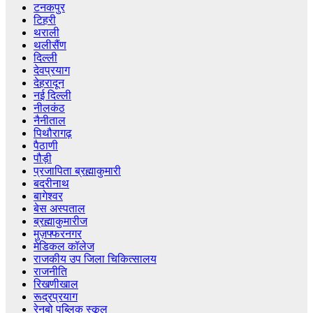
टनकपुर
टिहरी
थराली
थलीसैंण
दिल्ली
देवप्रयाग
देहरादून
नई दिल्ली
नीलकंठ
नैनीताल
पिथौरागढ़
पैठाणी
पौड़ी
प्रजापिता ब्रह्माकुमारी
बदरीनाथ
बागेश्वर
बेस अस्पताल
ब्रह्माकुमारीज
मुज़फ्फरनगर
मेडिकल कॉलेज
राजकीय उप जिला चिकित्सालय
राजनीति
रिखणीखाल
रूद्रप्रयाग
रेनबो पब्लिक स्कूल