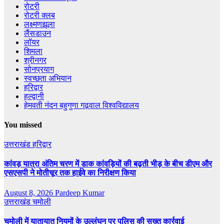
रोटरी
रोटरी क्लब
लक्ष्मणझूला
लैंसडाउन
लॉयर
शिमला
श्रीनगर
सोनप्रयाग
स्वच्छता अभियान
हरिद्वार
हल्द्वानी
हेमवती नंदन बहुगुणा गढ़वाल विश्वविद्यालय
You missed
उत्तराखंड
हरिद्वार
कांवड़ यात्रा अंतिम चरण में डाक कांवड़ियों की बढ़ती भीड़ के बीच डीएम और
एसएसपी ने मोतीचूर तक हाईवे का निरीक्षण किया
August 8, 2026
Pardeep Kumar
उत्तराखंड
चमोली
चमोली में यातायात नियमों के उल्लंघन पर पुलिस की सख्त कार्रवाई