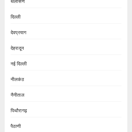
थलीसैंण
दिल्ली
देवप्रयाग
देहरादून
नई दिल्ली
नीलकंठ
नैनीताल
पिथौरागढ़
पैठाणी