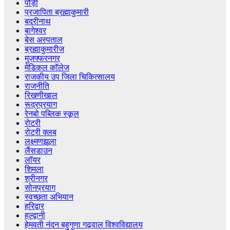
पौड़ी
प्रजापिता ब्रह्माकुमारी
बदरीनाथ
बागेश्वर
बेस अस्पताल
ब्रह्माकुमारीज
मुज़फ्फरनगर
मेडिकल कॉलेज
राजकीय उप जिला चिकित्सालय
राजनीति
रिखणीखाल
रूद्रप्रयाग
रेनबो पब्लिक स्कूल
रोटरी
रोटरी क्लब
लक्ष्मणझूला
लैंसडाउन
लॉयर
शिमला
श्रीनगर
सोनप्रयाग
स्वच्छता अभियान
हरिद्वार
हल्द्वानी
हेमवती नंदन बहुगुणा गढ़वाल विश्वविद्यालय