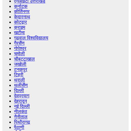
एनआईटी उत्तराखंड
कर्नाटक
कीर्तिनगर
केदारनाथ
कोटद्वार
क्राइम
खटीमा
गढ़वाल विश्वविद्यालय
गैरसैंण
गोपेश्वर
चमोली
चौबट्टाखाल
जखोली
टनकपुर
टिहरी
थराली
थलीसैंण
दिल्ली
देवप्रयाग
देहरादून
नई दिल्ली
नीलकंठ
नैनीताल
पिथौरागढ़
पैठाणी