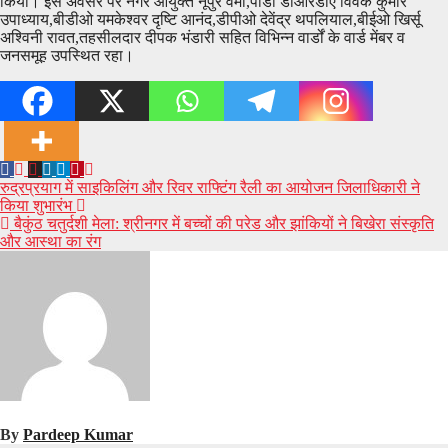
किया। इस अवसर पर नगर आयुक्त नूपुर वर्मा,पीडी डीआरडीए विवेक कुमार
उपाध्याय,बीडीओ यमकेश्वर दृष्टि आनंद,डीपीओ देवेंद्र थपलियाल,बीईओ खिर्सू
अश्विनी रावत,तहसीलदार दीपक भंडारी सहित विभिन्न वार्डों के वार्ड मेंबर व
जनसमूह उपस्थित रहा।
Post
रुद्रप्रयाग में साइकिलिंग और रिवर राफ्टिंग रैली का आयोजन जिलाधिकारी ने
किया शुभारंभ
navigation
बैकुंठ चतुर्दशी मेला: श्रीनगर में बच्चों की परेड और झांकियों ने बिखेरा संस्कृति
और आस्था का रंग
By
Pardeep Kumar