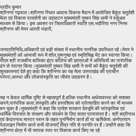
प्रदीप कुमार
श्रीनगर गढ़वाल।श्रीनगर स्थित आवास विकास मैदान में आयोजित बैकुंठ चतुर्दशी
मेला एवं विकास प्रदर्शनी का उद्घाटन मुख्यमंत्री पुष्कर सिंह धामी ने वर्चुअल
माध्यम से किया। इस अवसर पर जिलाधिकारी स्वाति एस.भदौरिया नगर निगम
श्रीनगर की मेयर आरती भंडारी,
जनप्रतिनिधि,अधिकारी एवं बड़ी संख्या में स्थानीय नागरिक उपस्थित रहे।मेयर ने
मुख्यमंत्री को आभासी रूप में शॉल,पुष्पगुच्छ एवं स्मृतिचिह्न भेंट कर स्वागत किया।
पीएम श्री राजकीय बालिका इंटर कॉलेज की छात्राओं ने अतिथियों का पारंपरिक
ढंग से स्वागत किया।मुख्यमंत्री पुष्कर सिंह धामी ने सभी को बैकुंठ चतुर्दशी की
शुभकामनाएं देते हुए कहा कि श्रीनगर का यह मेला उत्तराखंड की प्राचीन
परंपरा,आस्था और लोकसंस्कृति का जीवंत उदाहरण है।
यह न केवल धार्मिक दृष्टि से महत्वपूर्ण है,बल्कि स्थानीय अर्थव्यवस्था को सशक्त
करने,पारंपरिक कला,संस्कृति और हस्तशिल्प को प्रोत्साहित करने का भी माध्यम
बन चुका है।मुख्यमंत्री ने कहा कि प्रदेश सरकार देवभूमि की सांस्कृतिक एवं
धार्मिक विरासत के संरक्षण और संवर्धन के लिए सतत प्रयासरत है। श्री बद्रीनाथ
एवं केदारनाथ मास्टर प्लान के तहत पुनर्निर्माण कार्य हों या ऋषिकेश–कर्णप्रयाग
रेललाइन निर्माण कार्य सभी योजनाएँ तीव्र गति से प्रगति पर हैं।उन्होंने कहा कि
श्रीनगर क्षेत्र में भी व्यापक स्तर पर विकास कार्य किए जा रहे