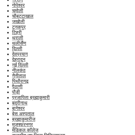
गोपेश्वर
चमोली
चौबट्टाखाल
जखोली
टनकपुर
टिहरी
थराली
थलीसैंण
दिल्ली
देवप्रयाग
देहरादून
नई दिल्ली
नीलकंठ
नैनीताल
पिथौरागढ़
पैठाणी
पौड़ी
प्रजापिता ब्रह्माकुमारी
बदरीनाथ
बागेश्वर
बेस अस्पताल
ब्रह्माकुमारीज
मुज़फ्फरनगर
मेडिकल कॉलेज