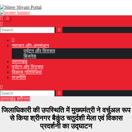
Skip
to
content
नवाचार-और-अनुसंधान
पर्यटन और विरासत
बिज़नेस
उत्तराखंड
पर्यटन और विरासत
विकास गतिविधियां
राजनीति
उत्तराखंड
श्रीनगर
जिलाधिकारी की उपस्थिति में मुख्यमंत्री ने वर्चुअल रूप
से किया श्रीनगर बैकुंठ चतुर्दशी मेला एवं विकास
प्रदर्शनी का उद्घाटन