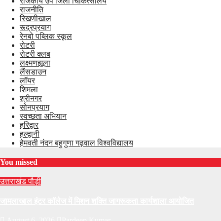
राजकीय उप जिला चिकित्सालय
राजनीति
रिखणीखाल
रूद्रप्रयाग
रेनबो पब्लिक स्कूल
रोटरी
रोटरी क्लब
लक्ष्मणझूला
लैंसडाउन
लॉयर
शिमला
श्रीनगर
सोनप्रयाग
स्वच्छता अभियान
हरिद्वार
हल्द्वानी
हेमवती नंदन बहुगुणा गढ़वाल विश्वविद्यालय
You missed
उत्तराखंड
पौड़ी
जामलाखाल इंटर कॉलेज में मिशन शक्ति जागरूकता कार्यशाला आयोजित
August 6, 2026
Pardeep Kumar